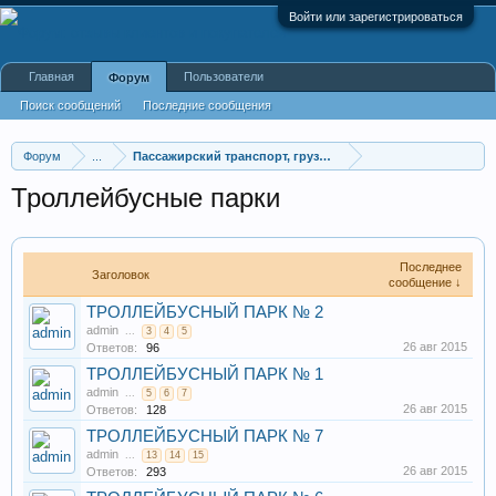
Войти или зарегистрироваться
Главная
Пользователи
Форум
Поиск сообщений
Последние сообщения
Форум
...
Пассажирский транспорт, грузоперевозки
Троллейбусные парки
Последнее
Заголовок
сообщение ↓
ТРОЛЛЕЙБУСНЫЙ ПАРК № 2
admin
...
3
4
5
26 авг 2015
Ответов:
96
ТРОЛЛЕЙБУСНЫЙ ПАРК № 1
admin
...
5
6
7
26 авг 2015
Ответов:
128
ТРОЛЛЕЙБУСНЫЙ ПАРК № 7
admin
...
13
14
15
26 авг 2015
Ответов:
293