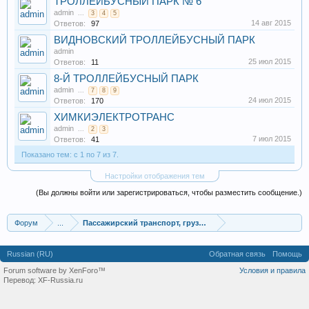
ТРОЛЛЕЙБУСНЫЙ ПАРК № 6
admin
...
3
4
5
14 авг 2015
Ответов:
97
ВИДНОВСКИЙ ТРОЛЛЕЙБУСНЫЙ ПАРК
admin
25 июл 2015
Ответов:
11
8-Й ТРОЛЛЕЙБУСНЫЙ ПАРК
admin
...
7
8
9
24 июл 2015
Ответов:
170
ХИМКИЭЛЕКТРОТРАНС
admin
...
2
3
7 июл 2015
Ответов:
41
Показано тем: с 1 по 7 из 7.
Настройки отображения тем
(Вы должны войти или зарегистрироваться, чтобы разместить сообщение.)
Форум
...
Пассажирский транспорт, грузоперевозки
Russian (RU)
Обратная связь
Помощь
Forum software by XenForo™
Условия и правила
Перевод:
XF-Russia.ru