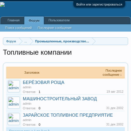
Войти или зарегистрироваться
Главная
Пользователи
Форум
Поиск сообщений
Последние сообщения
Форум
...
Промышленные, производственные и перерабатывающие
Топливные компании
Последнее
Заголовок
сообщение ↓
БЕРЁЗОВАЯ РОЩА
admin
19 авг 2012
Ответов:
1
МАШИНОСТРОИТЕЛЬНЫЙ ЗАВОД
admin
31 дек 2002
Ответов:
0
ЗАРАЙСКОЕ ТОПЛИВНОЕ ПРЕДПРИЯТИЕ
admin
31 дек 2002
Ответов:
0