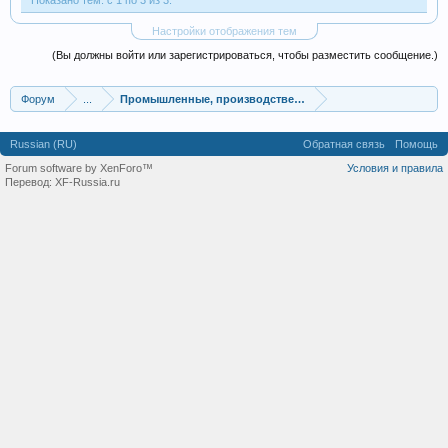
Показано тем: с 1 по 3 из 3.
Настройки отображения тем
(Вы должны войти или зарегистрироваться, чтобы разместить сообщение.)
Форум
...
Промышленные, производственные и перерабатывающие
Russian (RU)
Обратная связь
Помощь
Forum software by XenForo™
Условия и правила
Перевод:
XF-Russia.ru