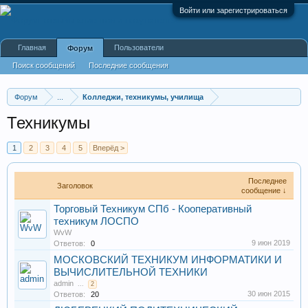
Войти или зарегистрироваться
Главная
Пользователи
Форум
Поиск сообщений
Последние сообщения
Форум
...
Колледжи, техникумы, училища
Техникумы
1
2
3
4
5
Вперёд >
Последнее
Заголовок
сообщение ↓
Торговый Техникум СПб - Кооперативный
техникум ЛОСПО
WvW
9 июн 2019
Ответов:
0
МОСКОВСКИЙ ТЕХНИКУМ ИНФОРМАТИКИ И
ВЫЧИСЛИТЕЛЬНОЙ ТЕХНИКИ
admin
...
2
30 июн 2015
Ответов:
20