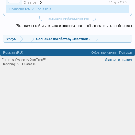
31 дек 2002
Ответов:
0
Показано тем: с 1 по 3 из 3.
Настройки отображения тем
(Вы должны войти или зарегистрироваться, чтобы разместить сообщение.)
Форум
...
Сельское хозяйство, животноводство, фермы, совхозы
Russian (RU)
Обратная связь
Помощь
Forum software by XenForo™
Условия и правила
Перевод:
XF-Russia.ru