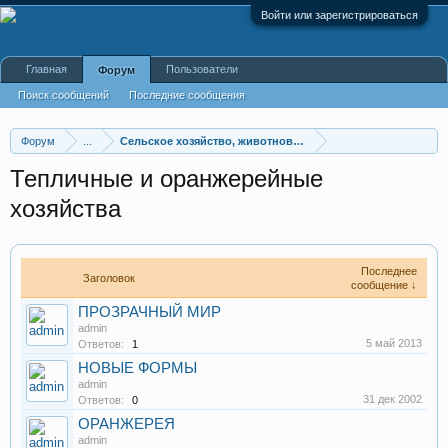
Войти или зарегистрироваться
Главная
Пользователи
Форум
Поиск сообщений
Последние сообщения
Форум
...
Сельское хозяйство, животноводство, фермы, совхозы
Тепличные и оранжерейные
хозяйства
Последнее
Заголовок
сообщение ↓
ПРОЗРАЧНЫЙ МИР
admin
5 май 2013
Ответов:
1
НОВЫЕ ФОРМЫ
admin
31 дек 2002
Ответов:
0
ОРАНЖЕРЕЯ
admin