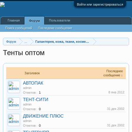
Войти или зарегистрироваться
Главная
Пользователи
Форум
Поиск сообщений
Последние сообщения
Форум
...
Галантерея, кожа, ткани, косметика, парфюмерия
Тенты оптом
Последнее
Заголовок
сообщение ↓
АВТОПАК
admin
8 янв 2012
Ответов:
1
ТЕНТ-СИТИ
admin
31 дек 2002
Ответов:
0
ДВИЖЕНИЕ ПЛЮС
admin
31 дек 2002
Ответов:
0