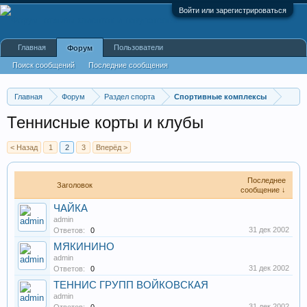
Войти или зарегистрироваться
Главная
Пользователи
Форум
Поиск сообщений
Последние сообщения
Главная
Форум
Раздел спорта
Спортивные комплексы
Теннисные корты и клубы
< Назад
1
2
3
Вперёд >
Последнее
Заголовок
сообщение ↓
ЧАЙКА
admin
31 дек 2002
Ответов:
0
МЯКИНИНО
admin
31 дек 2002
Ответов:
0
ТЕННИС ГРУПП ВОЙКОВСКАЯ
admin
31 дек 2002