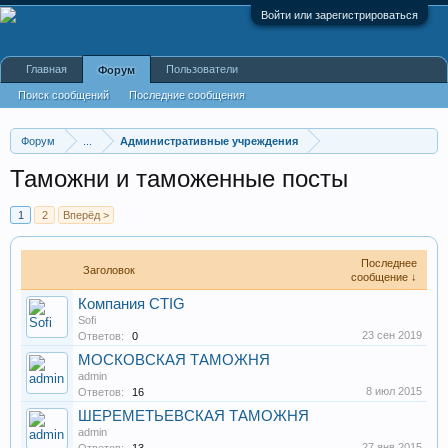
Войти или зарегистрироваться
Главная
Пользователи
Форум
Поиск сообщений
Последние сообщения
Форум
...
Административные учреждения
Таможни и таможенные посты
1
2
Вперёд >
Последнее
Заголовок
сообщение ↓
Компания CTIG
Sofi
23 сен 2019
Ответов:
0
МОСКОВСКАЯ ТАМОЖНЯ
admin
8 июл 2015
Ответов:
16
ШЕРЕМЕТЬЕВСКАЯ ТАМОЖНЯ
admin
27 янв 2015