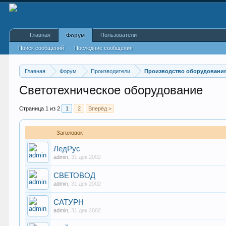
Главная
Пользователи
Форум
Поиск сообщений
Последние сообщения
Главная
Форум
Производители
Производство оборудования
Светотехническое оборудование
Страница 1 из 2
1
2
Вперёд >
Заголовок
ЛедРус
admin
,
31 дек 2002
СВЕТОВОД
admin
,
31 дек 2002
САТУРН
admin
,
31 дек 2002