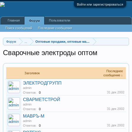
Войти или зарегистрироваться
Главная
Пользователи
Форум
Поиск сообщений
Последние сообщения
Форум
...
Оптовые продажи, оптовые магазины
Сварочные электроды оптом
Последнее
Заголовок
сообщение ↓
ЭЛЕКТРОДГРУПП
admin
31 дек 2002
Ответов:
0
СВАРМЕТСТРОЙ
admin
31 дек 2002
Ответов:
0
МАВРЪ-М
admin
31 дек 2002
Ответов:
0