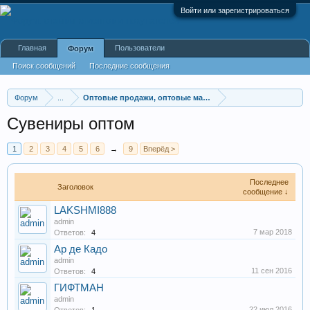
Войти или зарегистрироваться
Главная
Пользователи
Форум
Поиск сообщений
Последние сообщения
Форум
...
Оптовые продажи, оптовые магазины
Сувениры оптом
1
2
3
4
5
6
→
9
Вперёд >
Последнее
Заголовок
сообщение ↓
LAKSHMI888
admin
7 мар 2018
Ответов:
4
Ар де Кадо
admin
11 сен 2016
Ответов:
4
ГИФТМАН
admin
22 июл 2016