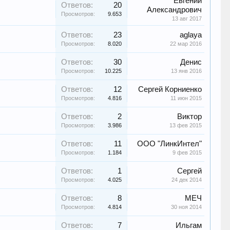
Евгений
Ответов:
20
Александрович
Просмотров:
9.653
13 авг 2017
Ответов:
23
aglaya
Просмотров:
8.020
22 мар 2016
Ответов:
30
Денис
Просмотров:
10.225
13 янв 2016
Ответов:
12
Сергей Корниенко
Просмотров:
4.816
11 июн 2015
Ответов:
2
Виктор
Просмотров:
3.986
13 фев 2015
Ответов:
11
ООО "ЛинкИнтел"
Просмотров:
1.184
9 фев 2015
Ответов:
1
Сергей
Просмотров:
4.025
24 дек 2014
Ответов:
8
МЕЧ
Просмотров:
4.814
30 ноя 2014
Ответов:
7
Ильгам