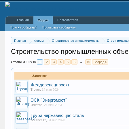
Главная
Пользователи
Форум
Поиск сообщений
Последние сообщения
Главная
Форум
Строительство и недвижимость
Строительны
Строительство промышленных объек
Страница 1 из 10
1
2
3
4
5
6
→
10
Вперёд >
Заголовок
Желдорспецпроект
Tryvor
,
14 мар 2024
ЭСК "Энергомост"
Игнатор
,
21 июн 2023
Труба нержавеющая сталь
zeeshee12
,
31 янв 2020