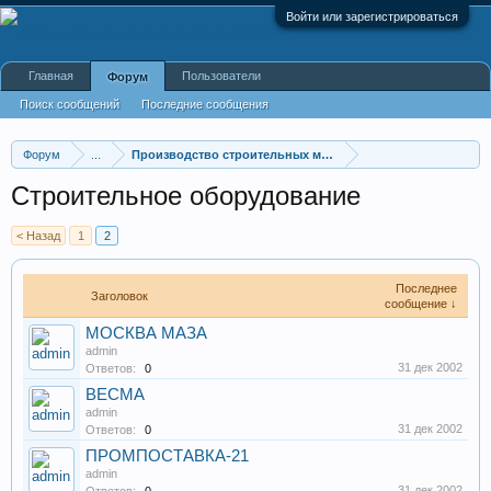
Войти или зарегистрироваться
Главная
Пользователи
Форум
Поиск сообщений
Последние сообщения
Форум
...
Производство строительных материалов, оборудования
Строительное оборудование
< Назад
1
2
Последнее
Заголовок
сообщение ↓
МОСКВА МАЗА
admin
31 дек 2002
Ответов:
0
ВЕСМА
admin
31 дек 2002
Ответов:
0
ПРОМПОСТАВКА-21
admin
31 дек 2002