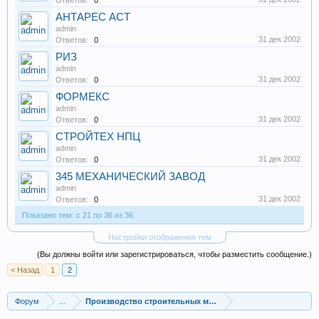
Ответов:
0
АНТАРЕС АСТ
admin
31 дек 2002
Ответов:
0
РИЗ
admin
31 дек 2002
Ответов:
0
ФОРМЕКС
admin
31 дек 2002
Ответов:
0
СТРОЙТЕХ НПЦ
admin
31 дек 2002
Ответов:
0
345 МЕХАНИЧЕСКИЙ ЗАВОД
admin
31 дек 2002
Ответов:
0
Показано тем: с 21 по 36 из 36.
Настройки отображения тем
(Вы должны войти или зарегистрироваться, чтобы разместить сообщение.)
< Назад
1
2
Форум
...
Производство строительных материалов, оборудования