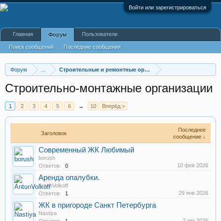
Войти или зарегистрироваться
Главная
Пользователи
Форум
Поиск сообщений
Последние сообщения
Форум
...
Строительные и ремонтные организации
Строительно-монтажные организации
1
2
3
4
5
6
→
10
Вперёд >
Последнее
Заголовок
сообщение ↓
Современный ЖК Любимый
borush
10 фев 2026
Ответов:
0
Аренда опалубки.
AntonVolkoff
29 янв 2026
Ответов:
1
ЖК в пригороде Санкт Петербурга
Nastiya
2 авг 2025