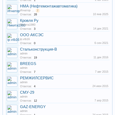
Ответов:
1
НМА (Нефтемонтажавтоматика)
Игнатор
...
2
10 янв 2025
Ответов:
28
Кровля Ру
Никита1980
14 дек 2021
Ответов:
3
ООО АКСЭС
ip.vtb16
6 сен 2021
Ответов:
0
Стальконструкция-В
admin
11 дек 2016
Ответов:
19
BREEGS
admin
7 авг 2015
Ответов:
7
РЕМЖИЛСЕРВИС
admin
24 июн 2015
Ответов:
4
СМУ-29
admin
7 апр 2015
Ответов:
12
GAZ-ENERGY
admin
24 мар 2015