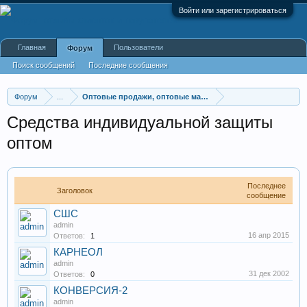
Войти или зарегистрироваться
Главная
Пользователи
Форум
Поиск сообщений
Последние сообщения
Форум
...
Оптовые продажи, оптовые магазины
Средства индивидуальной защиты
оптом
Последнее
Заголовок
сообщение
СШС
admin
16 апр 2015
Ответов:
1
КАРНЕОЛ
admin
31 дек 2002
Ответов:
0
КОНВЕРСИЯ-2
admin