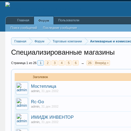
Главная
Пользователи
Форум
Поиск сообщений
Последние сообщения
Главная
Форум
Торговые компании
Антикварные и комисси
Специализированные магазины
Страница 1 из 26
1
2
3
4
5
6
→
26
Вперёд >
Заголовок
Мостеплица
admin
,
31 дек 2002
Rc-Go
admin
,
31 дек 2002
ИМИДЖ ИНВЕНТОР
admin
,
31 дек 2002