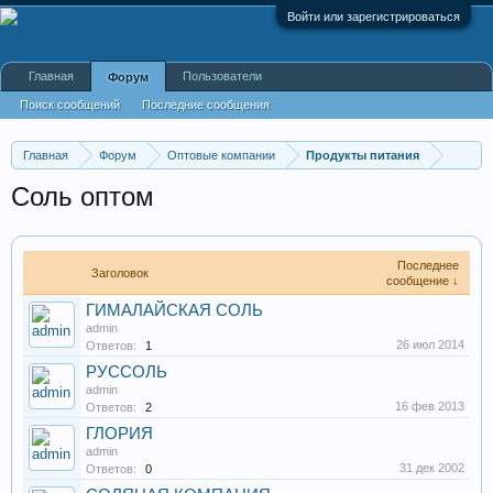
Войти или зарегистрироваться
Главная
Пользователи
Форум
Поиск сообщений
Последние сообщения
Главная
Форум
Оптовые компании
Продукты питания
Соль оптом
Последнее
Заголовок
сообщение ↓
ГИМАЛАЙСКАЯ СОЛЬ
admin
26 июл 2014
Ответов:
1
РУССОЛЬ
admin
16 фев 2013
Ответов:
2
ГЛОРИЯ
admin
31 дек 2002
Ответов:
0