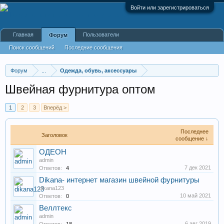
Войти или зарегистрироваться
Главная
Пользователи
Форум
Поиск сообщений
Последние сообщения
Форум
...
Одежда, обувь, аксессуары
Швейная фурнитура оптом
1
2
3
Вперёд >
Последнее
Заголовок
сообщение ↓
ОДЕОН
admin
7 дек 2021
Ответов:
4
Dikana- интернет магазин швейной фурнитуры
dikana123
10 май 2021
Ответов:
0
Веллтекс
admin
6 авг 2019