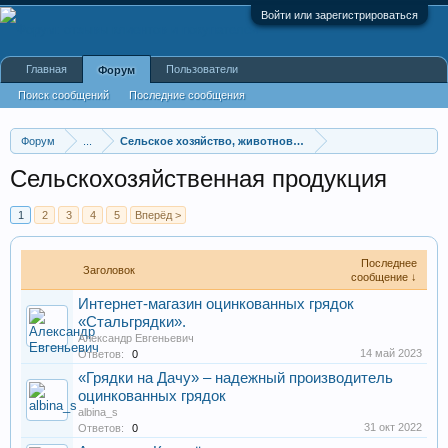
Войти или зарегистрироваться
Главная
Пользователи
Форум
Поиск сообщений
Последние сообщения
Форум
...
Сельское хозяйство, животноводство, фермы, совхозы
Сельскохозяйственная продукция
1
2
3
4
5
Вперёд >
Последнее
Заголовок
сообщение ↓
Интернет-магазин оцинкованных грядок
«Стальгрядки».
Александр Евгеньевич
14 май 2023
Ответов:
0
«Грядки на Дачу» – надежный производитель
оцинкованных грядок
albina_s
31 окт 2022
Ответов:
0