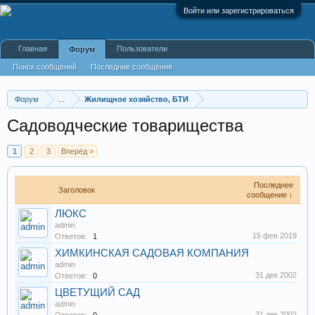
Войти или зарегистрироваться
Главная
Пользователи
Форум
Поиск сообщений
Последние сообщения
Форум
...
Жилищное хозяйство, БТИ
Садоводческие товарищества
1
2
3
Вперёд >
Последнее
Заголовок
сообщение ↓
ЛЮКС
admin
15 фев 2019
Ответов:
1
ХИМКИНСКАЯ САДОВАЯ КОМПАНИЯ
admin
31 дек 2002
Ответов:
0
ЦВЕТУЩИЙ САД
admin
31 дек 2002