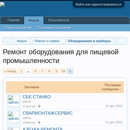
Войти или зарегистрироваться
Главная
Пользователи
Форум
Поиск сообщений
Последние сообщения
...
Форум
Ремонт и сервис
Оборудование и приборы
Ремонт оборудования для пищевой
промышленности
< Назад
1
←
6
7
8
9
10
11
Последнее
Заголовок
сообщение ↓
СБЕ СТАНКО
admin
31 дек 2002
Ответов:
0
СВАРМОНТАЖСЕРВИС
admin
31 дек 2002
Ответов:
0
АЗБУКА-РЕМОНТА