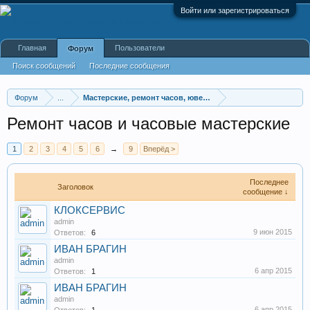
Войти или зарегистрироваться
Главная
Пользователи
Форум
Поиск сообщений
Последние сообщения
Форум
...
Мастерские, ремонт часов, ювелирных украшений, меб
Ремонт часов и часовые мастерские
1
2
3
4
5
6
→
9
Вперёд >
Последнее
Заголовок
сообщение ↓
КЛОКСЕРВИС
admin
9 июн 2015
Ответов:
6
ИВАН БРАГИН
admin
6 апр 2015
Ответов:
1
ИВАН БРАГИН
admin
6 апр 2015