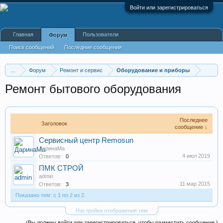
Войти или зарегистрироваться
Главная
Пользователи
Форум
Поиск сообщений
Последние сообщения
...
Форум
Ремонт и сервис
Оборудование и приборы
Ремонт бытового оборудования
Последнее
Заголовок
сообщение ↓
Сервисный центр Remosun
ДаринаМа
4 июл 2019
Ответов:
0
ПМК СТРОЙ
admin
11 мар 2015
Ответов:
3
Показано тем: с 1 по 2 из 2.
Настройки отображения тем
(Вы должны войти или зарегистрироваться, чтобы разместить сообщение.)