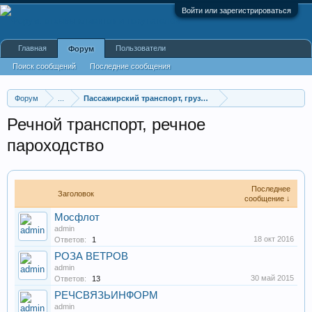
Войти или зарегистрироваться
Главная
Пользователи
Форум
Поиск сообщений
Последние сообщения
Форум
...
Пассажирский транспорт, грузоперевозки
Речной транспорт, речное
пароходство
Последнее
Заголовок
сообщение ↓
Мосфлот
admin
18 окт 2016
Ответов:
1
РОЗА ВЕТРОВ
admin
30 май 2015
Ответов:
13
РЕЧСВЯЗЬИНФОРМ
admin