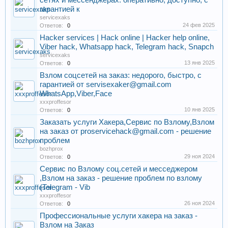
сетях и мессенджерах: оперативно, доступно, с
гарантией к
servicexaks
24 фев 2025
Ответов:
0
Hacker services | Hack online | Hacker help online,
Viber hack, Whatsapp hack, Telegram hack, Snapch
servicexaks
13 янв 2025
Ответов:
0
Взлом соцсетей на заказ: недорого, быстро, с
гарантией от servisexaker@gmail.com
WhatsApp,Viber,Face
xxxproffesor
10 янв 2025
Ответов:
0
Заказать услуги Хакера,Сервис по Взлому,Взлом
на заказ от proservicehack@gmail.com - решение
проблем
bozhprox
29 ноя 2024
Ответов:
0
Сервис по Взлому соц.сетей и месседжером
,Взлом на заказ - решение проблем по взлому
(Telegram - Vib
xxxproffesor
26 ноя 2024
Ответов:
0
Профессиональные услуги хакера на заказ -
Взлом на Заказ