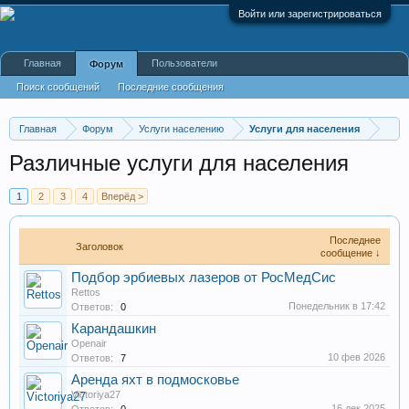
Войти или зарегистрироваться
Главная
Пользователи
Форум
Поиск сообщений
Последние сообщения
Главная
Форум
Услуги населению
Услуги для населения
Различные услуги для населения
1
2
3
4
Вперёд >
Последнее
Заголовок
сообщение ↓
Подбор эрбиевых лазеров от РосМедСис
Rettos
Понедельник в 17:42
Ответов:
0
Карандашкин
Openair
10 фев 2026
Ответов:
7
Аренда яхт в подмосковье
Victoriya27
16 дек 2025