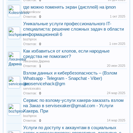
Ответов:
0
где можно поменять экран (дисплей) на ipnon
Kolesniksov
1 окт 2025
Ответов:
0
Уникальные услуги профессионального IT-
специалиста: решение сложных задач в области
информационной б
bozhprox
1 сен 2025
Ответов:
0
Как избавиться от клопов, если народные
средства не помогают?
Лихачева Дарина
20 июн 2025
Ответов:
1
Взлом данных и кибербезопасность – (Взлом
Whatsapp - Telegram - Snapchat - Viber)
(proservicehack@gm
servicexaks
24 мар 2025
Ответов:
0
Сервис по взлому-услуги хакера-заказать взлом
на Заказ в servisexaker@gmail.com - Услуги
Хакера. При
bozhprox
14 мар 2025
Ответов:
0
Услуги по доступу к аккаунтам в социальных