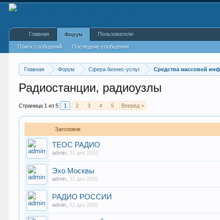
Главная
Пользователи
Форум
Поиск сообщений
Последние сообщения
Главная
Форум
Сфера бизнес-услуг
Средства массовой ин
Радиостанции, радиоузлы
Страница 1 из 5
1
2
3
4
5
Вперёд >
Заголовок
ТЕОС РАДИО
admin
,
31 дек 2002
Эхо Москвы
admin
,
31 дек 2002
РАДИО РОССИИ
admin
,
31 дек 2002