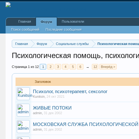
Главная
Пользователи
Форум
Поиск сообщений
Последние сообщения
Главная
Форум
Социальные службы
Психологическая помо
Психологическая помощь, психологи
Страница 1 из 12
1
2
3
4
5
6
→
12
Вперёд >
Заголовок
Психолог, психотерапевт, сексолог
Kunitsin
,
24 окт 2021
ЖИВЫЕ ПОТОКИ
admin
,
31 дек 2002
МОСКОВСКАЯ СЛУЖБА ПСИХОЛОГИЧЕСКО
admin
,
31 дек 2002