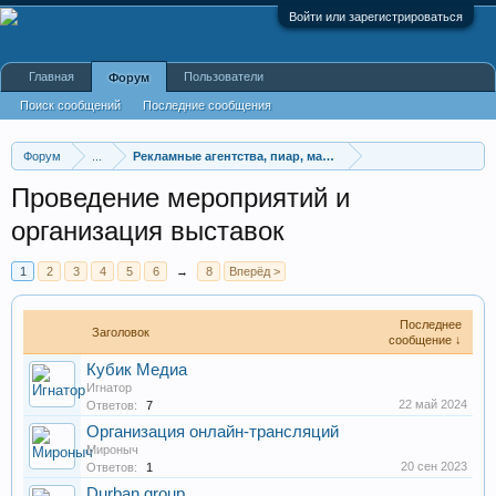
Войти или зарегистрироваться
Главная
Пользователи
Форум
Поиск сообщений
Последние сообщения
Форум
...
Рекламные агентства, пиар, маркетинг
Проведение мероприятий и
организация выставок
1
2
3
4
5
6
→
8
Вперёд >
Последнее
Заголовок
сообщение ↓
Кубик Медиа
Игнатор
22 май 2024
Ответов:
7
Организация онлайн-трансляций
Мироныч
20 сен 2023
Ответов:
1
Durban group