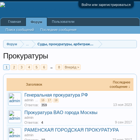
Войти или зарегистрироваться
Главная
Пользователи
Форум
Поиск сообщений
Последние сообщения
Форум
...
Суды, прокуратуры, арбитражные суды, районные суды
Прокуратуры
1
2
3
4
5
6
→
8
Вперёд >
Последнее
Заголовок
сообщение ↓
Генеральная прокуратура РФ
admin
...
16
17
18
13 ноя 2023
Ответов:
359
Прокуратура ВАО города Москвы
admin
9 сен 2017
Ответов:
4
РАМЕНСКАЯ ГОРОДСКАЯ ПРОКУРАТУРА
admin
22 мар 2017