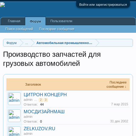
Войти или зарегистрироваться
Главная
Пользователи
Форум
Поиск сообщений
Последние сообщения
Форум
...
Автомобильная промышленность
Производство запчастей для
грузовых автомобилей
Последнее
Заголовок
сообщение ↓
ЦИТРОН КОНЦЕРН
admin
...
2
3
7 мар 2015
Ответов:
44
МОСДИЗАЙНМАШ
admin
31 дек 2002
Ответов:
0
ZELKUZOV.RU
admin