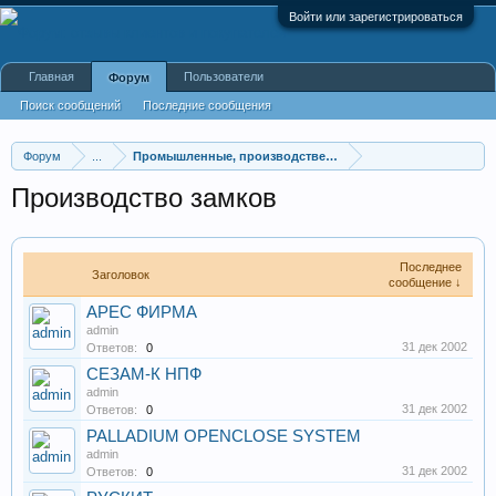
Войти или зарегистрироваться
Главная
Пользователи
Форум
Поиск сообщений
Последние сообщения
Форум
...
Промышленные, производственные и перерабатывающие
Производство замков
Последнее
Заголовок
сообщение ↓
АРЕС ФИРМА
admin
31 дек 2002
Ответов:
0
СЕЗАМ-К НПФ
admin
31 дек 2002
Ответов:
0
PALLADIUM OPENCLOSE SYSTEM
admin
31 дек 2002
Ответов:
0