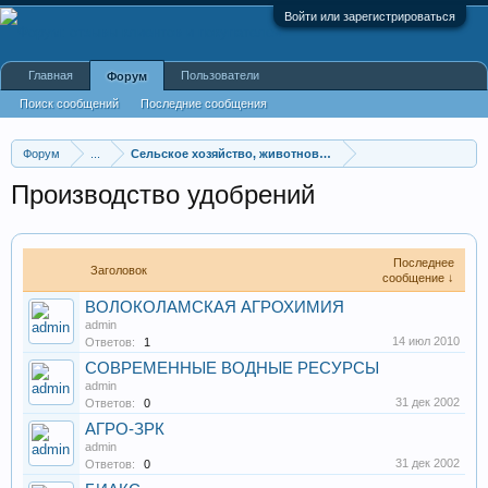
Войти или зарегистрироваться
Главная
Пользователи
Форум
Поиск сообщений
Последние сообщения
Форум
...
Сельское хозяйство, животноводство, фермы, совхозы
Производство удобрений
Последнее
Заголовок
сообщение ↓
ВОЛОКОЛАМСКАЯ АГРОХИМИЯ
admin
14 июл 2010
Ответов:
1
СОВРЕМЕННЫЕ ВОДНЫЕ РЕСУРСЫ
admin
31 дек 2002
Ответов:
0
АГРО-ЗРК
admin
31 дек 2002
Ответов:
0