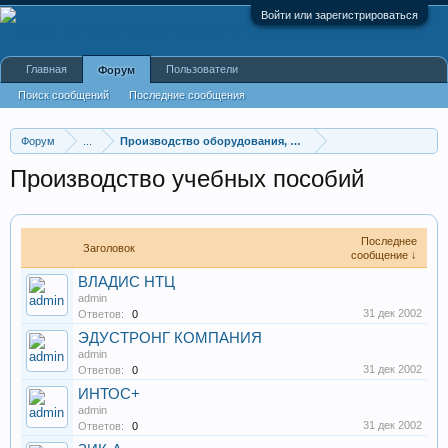
Войти или зарегистрироваться
Главная
Пользователи
Форум
Поиск сообщений
Последние сообщения
Форум
...
Производство оборудования, оборудование для произв
Производство учебных пособий
Последнее
Заголовок
сообщение ↓
ВЛАДИС НТЦ
admin
31 дек 2002
Ответов:
0
ЭДУСТРОНГ КОМПАНИЯ
admin
31 дек 2002
Ответов:
0
ИНТОС+
admin
31 дек 2002
Ответов:
0