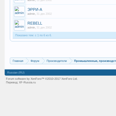
admin
,
31 дек 2002
ЭРРИ-А
admin
,
31 дек 2002
REBELL
admin
,
31 дек 2002
Показано тем: с 1 по 6 из 6.
Главная
Форум
Производители
Промышленные, производст
Russian (RU)
Forum software by XenForo™
©2010-2017 XenForo Ltd.
Перевод:
XF-Russia.ru