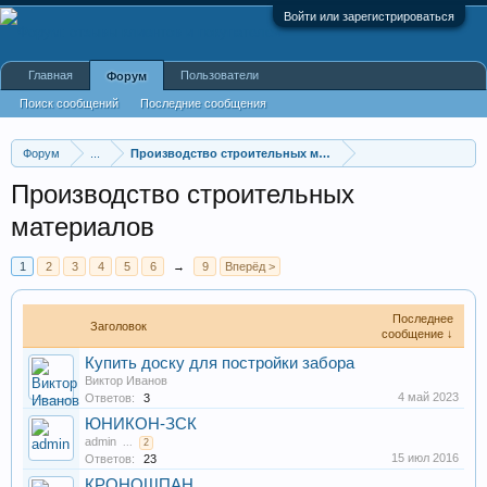
Войти или зарегистрироваться
Главная
Пользователи
Форум
Поиск сообщений
Последние сообщения
Форум
...
Производство строительных материалов, оборудования
Производство строительных
материалов
1
2
3
4
5
6
→
9
Вперёд >
Последнее
Заголовок
сообщение ↓
Купить доску для постройки забора
Виктор Иванов
4 май 2023
Ответов:
3
ЮНИКОН-ЗСК
admin
...
2
15 июл 2016
Ответов:
23
КРОНОШПАН