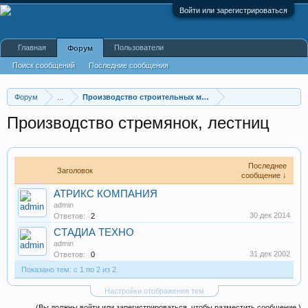
Войти или зарегистрироваться
Главная
Пользователи
Форум
Поиск сообщений
Последние сообщения
Форум
...
Производство строительных материалов, оборудования
Производство стремянок, лестниц
Последнее
Заголовок
сообщение ↓
АТРИКС КОМПАНИЯ
admin
30 дек 2014
Ответов:
2
СТАДИА ТЕХНО
admin
31 дек 2002
Ответов:
0
Показано тем: с 1 по 2 из 2.
Настройки отображения тем
(Вы должны войти или зарегистрироваться, чтобы разместить сообщение.)