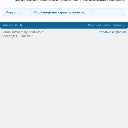
Форум
...
Производство строительных материалов, оборудования
Russian (RU)
Обратная связь
Помощь
Forum software by XenForo™
Условия и правила
Перевод:
XF-Russia.ru