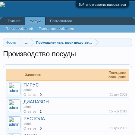
Войти или зарегистрироваться
Главная
Пользователи
Форум
Поиск сообщений
Последние сообщения
Форум
...
Промышленные, производственные и перерабатывающие
Производство посуды
Последнее
Заголовок
сообщение
ТИРУС
admin
31 дек 2002
Ответов:
0
ДИАПАЗОН
admin
15 ноя 2012
Ответов:
1
РЕСТОЛА
admin
31 дек 2002
Ответов:
0