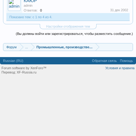
КАЮР
admin
31 дек 2002
Ответов:
0
Показано тем: с 1 по 4 из 4.
Настройки отображения тем
(Вы должны войти или зарегистрироваться, чтобы разместить сообщение.)
Форум
...
Промышленные, производственные и перерабатывающие
Russian (RU)
Обратная связь
Помощь
Forum software by XenForo™
Условия и правила
Перевод:
XF-Russia.ru