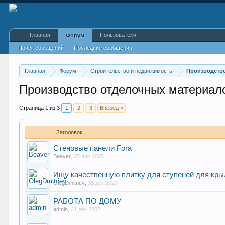
Главная
Пользователи
Форум
Поиск сообщений
Последние сообщения
Главная
Форум
Строительство и недвижимость
Производство
Производство отделочных материал
Страница 1 из 3
1
2
3
Вперёд >
Заголовок
Стеновые панели Fora
Beaver
,
25 апр 2025
Ищу качественную плитку для ступеней для кр
OlegDmitriev
,
31 дек 2023
РАБОТА ПО ДОМУ
admin
,
31 дек 2002