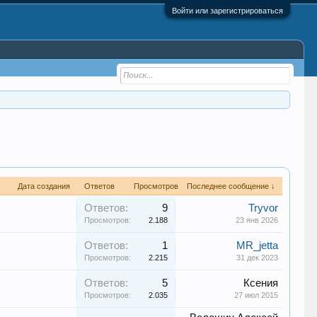
Войти или зарегистрироваться
Дата создания
Ответов
Просмотров
Последнее сообщение ↓
Ответов:
9
Tryvor
Просмотров:
2.188
23 янв 2026
Ответов:
1
MR_jetta
Просмотров:
2.215
31 дек 2023
Ответов:
5
Ксения
Просмотров:
2.035
27 июл 2015