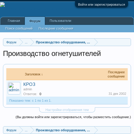
Войти или зарегистрироваться
Главная
Пользователи
Форум
Поиск сообщений
Последние сообщения
Форум
...
Производство оборудования, оборудование для произв
Производство огнетушителей
Последнее
Заголовок ↓
сообщение
КРОЗ
admin
31 дек 2002
Ответов:
0
Показано тем: с 1 по 1 из 1.
Настройки отображения тем
(Вы должны войти или зарегистрироваться, чтобы разместить сообщение.)
Форум
...
Производство оборудования, оборудование для произв