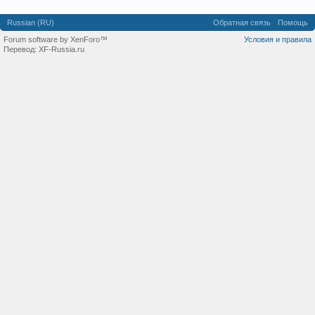
Russian (RU)
Обратная связь
Помощь
Forum software by XenForo™
Условия и правила
Перевод:
XF-Russia.ru