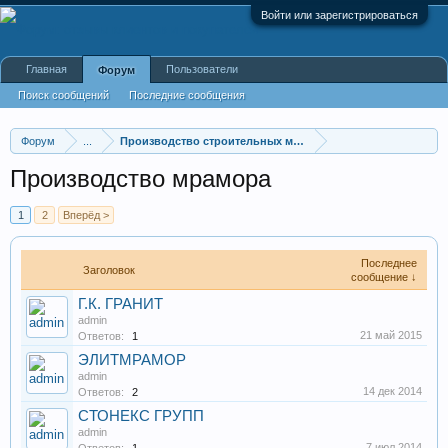
Войти или зарегистрироваться
Главная
Пользователи
Форум
Поиск сообщений
Последние сообщения
Форум
...
Производство строительных материалов, оборудования
Производство мрамора
1
2
Вперёд >
Последнее
Заголовок
сообщение ↓
Г.К. ГРАНИТ
admin
21 май 2015
Ответов:
1
ЭЛИТМРАМОР
admin
14 дек 2014
Ответов:
2
СТОНЕКС ГРУПП
admin
7 июл 2014