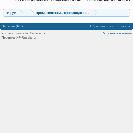
Форум
...
Промышленные, производственные и перерабатывающие
Russian (RU)
Обратная связь
Помощь
Forum software by XenForo™
Условия и правила
Перевод:
XF-Russia.ru