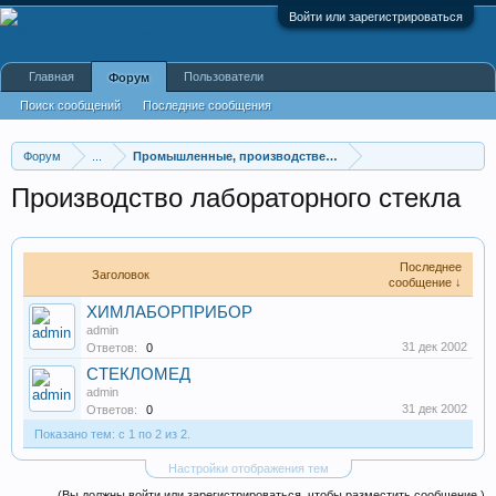
Войти или зарегистрироваться
Главная
Пользователи
Форум
Поиск сообщений
Последние сообщения
Форум
...
Промышленные, производственные и перерабатывающие
Производство лабораторного стекла
Последнее
Заголовок
сообщение ↓
ХИМЛАБОРПРИБОР
admin
31 дек 2002
Ответов:
0
СТЕКЛОМЕД
admin
31 дек 2002
Ответов:
0
Показано тем: с 1 по 2 из 2.
Настройки отображения тем
(Вы должны войти или зарегистрироваться, чтобы разместить сообщение.)