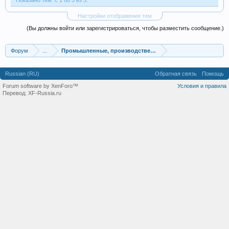
Показано тем: с 1 по 3 из 3.
Настройки отображения тем
(Вы должны войти или зарегистрироваться, чтобы разместить сообщение.)
Форум
...
Промышленные, производственные и перерабатывающие
Russian (RU)
Обратная связь
Помощь
Forum software by XenForo™
Условия и правила
Перевод:
XF-Russia.ru