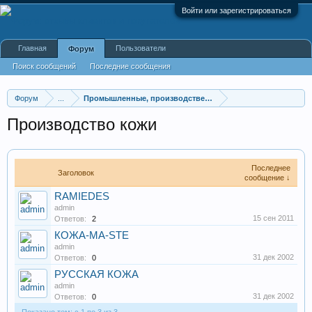
Войти или зарегистрироваться
Главная
Пользователи
Форум
Поиск сообщений
Последние сообщения
Форум
...
Промышленные, производственные и перерабатывающие
Производство кожи
Последнее
Заголовок
сообщение ↓
RAMIEDES
admin
15 сен 2011
Ответов:
2
КОЖА-МА-STE
admin
31 дек 2002
Ответов:
0
РУССКАЯ КОЖА
admin
31 дек 2002
Ответов:
0