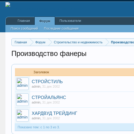
Главная
Пользователи
Форум
Поиск сообщений
Последние сообщения
Главная
Форум
Строительство и недвижимость
Производство
Производство фанеры
Заголовок
СТРОЙСТИЛЬ
admin
,
31 дек 2002
СТРОЙАЛЬЯНС
admin
,
31 дек 2002
ХАРДВУД ТРЕЙДИНГ
admin
,
31 дек 2002
Показано тем: с 1 по 3 из 3.