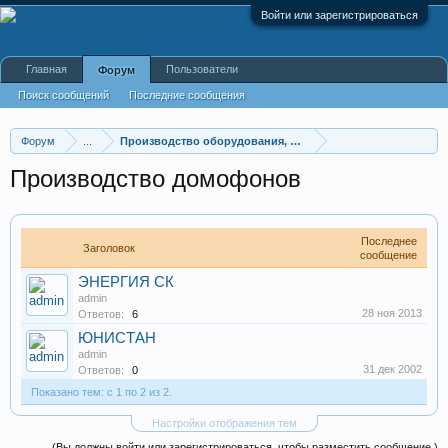
Войти или зарегистрироваться
Главная
Пользователи
Форум
Поиск сообщений
Последние сообщения
Форум
...
Производство оборудования, оборудование для произв
Производство домофонов
Последнее
Заголовок
сообщение
ЭНЕРГИЯ СК
admin
28 ноя 2013
Ответов:
6
ЮНИСТАН
admin
31 дек 2002
Ответов:
0
Показано тем: с 1 по 2 из 2.
Настройки отображения тем
(Вы должны войти или зарегистрироваться, чтобы разместить сообщение.)