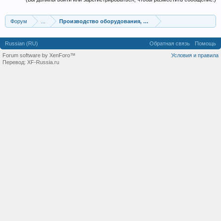
Форум
...
Производство оборудования, оборудование для произв
Russian (RU)
Обратная связь
Помощь
Forum software by XenForo™
Условия и правила
Перевод:
XF-Russia.ru