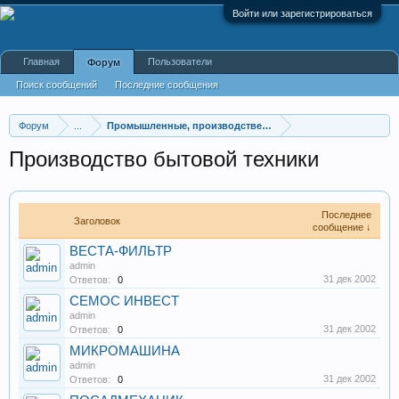
Войти или зарегистрироваться
Главная
Пользователи
Форум
Поиск сообщений
Последние сообщения
Форум
...
Промышленные, производственные и перерабатывающие
Производство бытовой техники
Последнее
Заголовок
сообщение ↓
ВЕСТА-ФИЛЬТР
admin
31 дек 2002
Ответов:
0
СЕМОС ИНВЕСТ
admin
31 дек 2002
Ответов:
0
МИКРОМАШИНА
admin
31 дек 2002
Ответов:
0