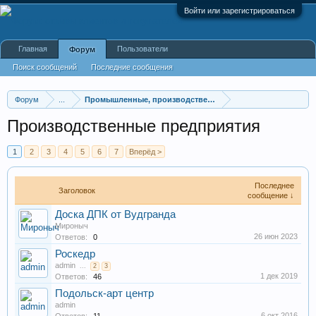
Войти или зарегистрироваться
Главная
Пользователи
Форум
Поиск сообщений
Последние сообщения
Форум
...
Промышленные, производственные и перерабатывающие
Производственные предприятия
1
2
3
4
5
6
7
Вперёд >
Последнее
Заголовок
сообщение ↓
Доска ДПК от Вудгранда
Мироныч
26 июн 2023
Ответов:
0
Роскедр
admin
...
2
3
1 дек 2019
Ответов:
46
Подольск-арт центр
admin
6 окт 2016