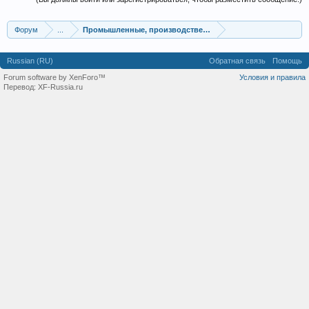
Форум
...
Промышленные, производственные и перерабатывающие
Russian (RU)
Обратная связь
Помощь
Forum software by XenForo™
Условия и правила
Перевод:
XF-Russia.ru