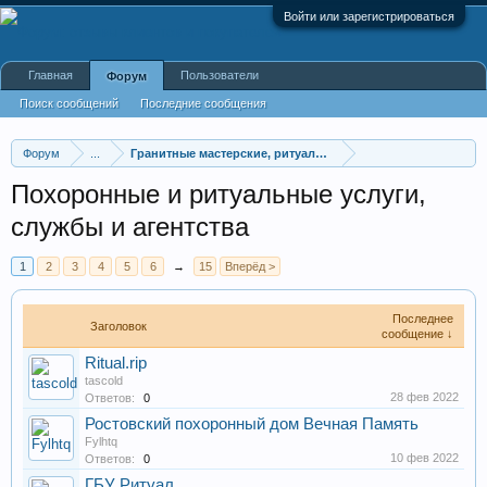
Войти или зарегистрироваться
Главная
Пользователи
Форум
Поиск сообщений
Последние сообщения
Форум
...
Гранитные мастерские, ритуальные услуги
Похоронные и ритуальные услуги,
службы и агентства
1
2
3
4
5
6
→
15
Вперёд >
Последнее
Заголовок
сообщение ↓
Ritual.rip
tascold
28 фев 2022
Ответов:
0
Ростовский похоронный дом Вечная Память
Fylhtq
10 фев 2022
Ответов:
0
ГБУ Ритуал