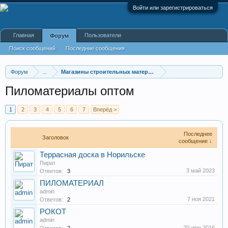
Войти или зарегистрироваться
Главная
Пользователи
Форум
Поиск сообщений
Последние сообщения
Форум
...
Магазины строительных материалов
Пиломатериалы оптом
1
2
3
4
5
6
7
Вперёд >
Последнее
Заголовок
сообщение ↓
Террасная доска в Норильске
Пират
3 май 2023
Ответов:
3
ПИЛОМАТЕРИАЛ
admin
7 ноя 2021
Ответов:
2
РОКОТ
admin
20 июн 2016