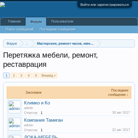
Войти или зарегистрироваться
Главная
Пользователи
Форум
Поиск сообщений
Последние сообщения
Форум
...
Мастерские, ремонт часов, ювелирных украшений, меб
Перетяжка мебели, ремонт,
реставрация
1
2
3
4
5
Вперёд >
Последнее
Заголовок
сообщение ↓
Климко и Ко
admin
30 авг 2017
Ответов:
1
Компания Тамиган
admin
22 авг 2017
Ответов:
1
ДОКА-МЕБЕЛЬ