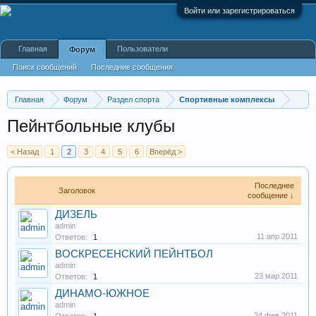
Войти или зарегистрироваться
Главная
Пользователи
Форум
Поиск сообщений
Последние сообщения
Главная
Форум
Раздел спорта
Спортивные комплексы
Пейнтбольные клубы
< Назад
1
2
3
4
5
6
Вперёд >
Последнее
Заголовок
сообщение ↓
ДИЗЕЛЬ
admin
11 апр 2011
Ответов:
1
ВОСКРЕСЕНСКИЙ ПЕЙНТБОЛ
admin
23 мар 2011
Ответов:
1
ДИНАМО-ЮЖНОЕ
admin
24 фев 2011